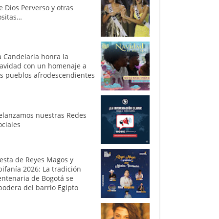
e Dios Perverso y otras
ositas…
a Candelaria honra la
avidad con un homenaje a
os pueblos afrodescendientes
elanzamos nuestras Redes
ociales
iesta de Reyes Magos y
pifanía 2026: La tradición
entenaria de Bogotá se
podera del barrio Egipto