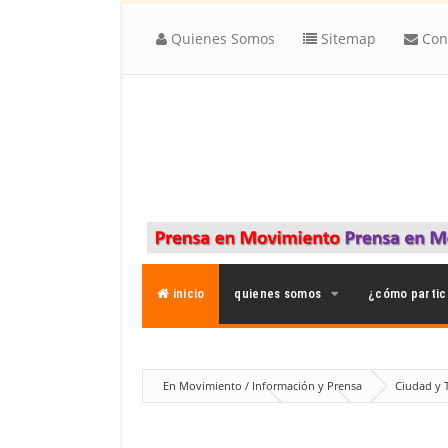
Quienes Somos
Sitemap
Con
inicio
quienes somos
¿cómo partic
En Movimiento / Información y Prensa
Ciudad y T
Opinión
Política
Xuceso
Retos de La Can