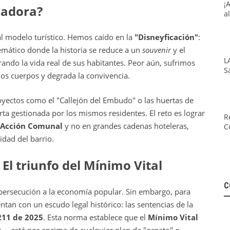
¡
dadora?
a
al modelo turístico. Hemos caído en la
"Disneyficación"
:
emático donde la historia se reduce a un
souvenir
y el
L
ando la vida real de sus habitantes. Peor aún, sufrimos
S
os cuerpos y degrada la convivencia.
oyectos como el "Callejón del Embudo" o las huertas de
ta gestionada por los mismos residentes. El reto es lograr
R
 Acción Comunal
y no en grandes cadenas hoteleras,
C
idad del barrio.
El triunfo del Mínimo Vital
C
 persecución a la economía popular. Sin embargo, para
entan con un escudo legal histórico: las sentencias de la
211 de 2025
. Esta norma establece que el
Mínimo Vital
— está por encima de cualquier plan de "ornato" o