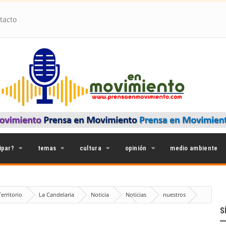
tacto
ipar?
temas
cultura
opinión
medio ambiente
erritorio
La Candelaria
Noticia
Noticias
nuestros
delaria 2026: ¿Patrimonio Vivo o Museo de Ricos?
S