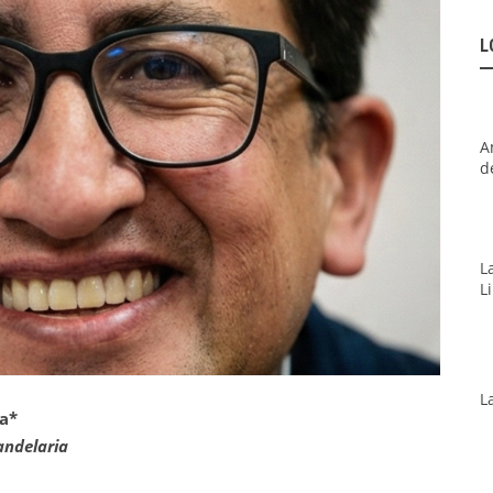
L
A
d
L
L
L
ia*
andelaria