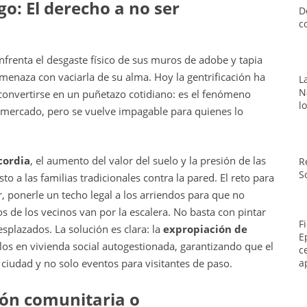
go: El derecho a no ser
D
c
enfrenta el desgaste físico de sus muros de adobe y tapia
 amenaza con vaciarla de su alma. Hoy la
gentrificación
ha
L
N
 convertirse en un puñetazo cotidiano: es el fenómeno
l
 mercado, pero se vuelve impagable para quienes lo
cordia
, el aumento del valor del suelo y la presión de las
R
S
to a las familias tradicionales contra la pared. El reto para
ir, ponerle un techo legal a los arriendos para que no
s de los vecinos van por la escalera. No basta con pintar
F
esplazados. La solución es clara: la
expropiación de
E
os en vivienda social autogestionada, garantizando que el
c
a
 ciudad y no solo eventos para visitantes de paso.
ón comunitaria o