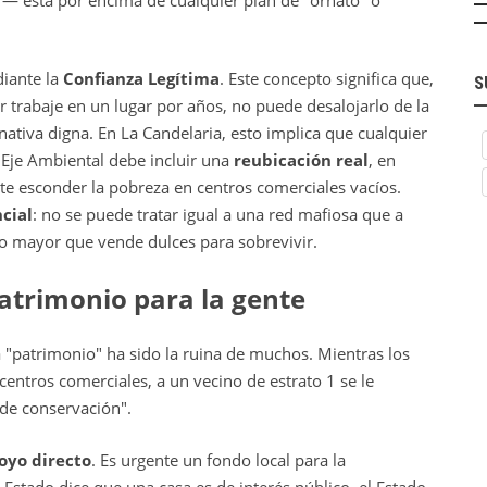
diante la
Confianza Legítima
. Este concepto significa que,
S
 trabaje en un lugar por años, no puede desalojarlo de la
nativa digna. En La Candelaria, esto implica que cualquier
 Eje Ambiental debe incluir una
reubicación real
, en
te esconder la pobreza en centros comerciales vacíos.
cial
: no se puede tratar igual a una red mafiosa que a
o mayor que vende dulces para sobrevivir.
 Patrimonio para la gente
 "patrimonio" ha sido la ruina de muchos. Mientras los
centros comerciales, a un vecino de estrato 1 se le
de conservación".
oyo directo
. Es urgente un fondo local para la
el Estado dice que una casa es de interés público, el Estado