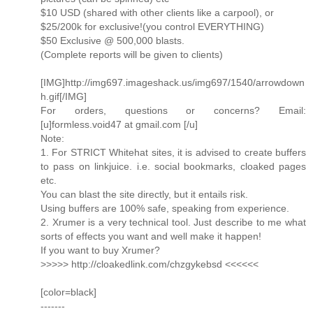
$10 USD (shared with other clients like a carpool), or
$25/200k for exclusive!(you control EVERYTHING)
$50 Exclusive @ 500,000 blasts.
(Complete reports will be given to clients)
[IMG]http://img697.imageshack.us/img697/1540/arrowdown
h.gif[/IMG]
For orders, questions or concerns? Email:
[u]formless.void47 at gmail.com [/u]
Note:
1. For STRICT Whitehat sites, it is advised to create buffers
to pass on linkjuice. i.e. social bookmarks, cloaked pages
etc.
You can blast the site directly, but it entails risk.
Using buffers are 100% safe, speaking from experience.
2. Xrumer is a very technical tool. Just describe to me what
sorts of effects you want and well make it happen!
If you want to buy Xrumer?
>>>>> http://cloakedlink.com/chzgykebsd <<<<<<
[color=black]
-------