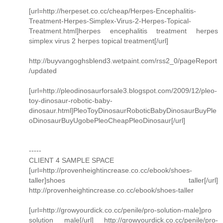
[url=http://herpeset.co.cc/cheap/Herpes-Encephalitis-
Treatment-Herpes-Simplex-Virus-2-Herpes-Topical-
Treatment.html]herpes encephalitis treatment herpes
simplex virus 2 herpes topical treatment[/url]
http://buyvangoghsblend3.wetpaint.com/rss2_0/pageReport
/updated
[url=http://pleodinosaurforsale3.blogspot.com/2009/12/pleo-
toy-dinosaur-robotic-baby-
dinosaur.html]PleoToyDinosaurRoboticBabyDinosaurBuyPle
oDinosaurBuyUgobePleoCheapPleoDinosaur[/url]
-----
CLIENT 4 SAMPLE SPACE
[url=http://provenheightincrease.co.cc/ebook/shoes-
taller]shoes taller[/url]
http://provenheightincrease.co.cc/ebook/shoes-taller
[url=http://growyourdick.co.cc/penile/pro-solution-male]pro
solution male[/url] http://growyourdick.co.cc/penile/pro-