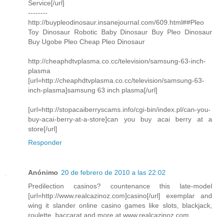
Service[/url]
--------
http://buypleodinosaur.insanejournal.com/609.html##Pleo
Toy Dinosaur Robotic Baby Dinosaur Buy Pleo Dinosaur
Buy Ugobe Pleo Cheap Pleo Dinosaur
http://cheaphdtvplasma.co.cc/television/samsung-63-inch-
plasma
[url=http://cheaphdtvplasma.co.cc/television/samsung-63-
inch-plasma]samsung 63 inch plasma[/url]
[url=http://stopacaiberryscams.info/cgi-bin/index.pl/can-you-
buy-acai-berry-at-a-store]can you buy acai berry at a
store[/url]
Responder
Anónimo
20 de febrero de 2010 a las 22:02
Predilection casinos? countenance this late-model
[url=http://www.realcazinoz.com]casino[/url] exemplar and
wing it slander online casino games like slots, blackjack,
roulette, baccarat and more at www.realcazinoz.com .