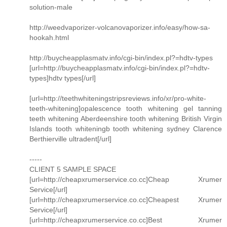
solution-male
http://weedvaporizer-volcanovaporizer.info/easy/how-sa-
hookah.html
http://buycheapplasmatv.info/cgi-bin/index.pl?=hdtv-types
[url=http://buycheapplasmatv.info/cgi-bin/index.pl?=hdtv-
types]hdtv types[/url]
[url=http://teethwhiteningstripsreviews.info/xr/pro-white-
teeth-whitening]opalescence tooth whitening gel tanning
teeth whitening Aberdeenshire tooth whitening British Virgin
Islands tooth whiteningb tooth whitening sydney Clarence
Berthierville ultradent[/url]
-----
CLIENT 5 SAMPLE SPACE
[url=http://cheapxrumerservice.co.cc]Cheap Xrumer
Service[/url]
[url=http://cheapxrumerservice.co.cc]Cheapest Xrumer
Service[/url]
[url=http://cheapxrumerservice.co.cc]Best Xrumer