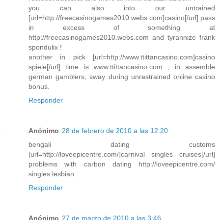
you can also into our untrained
[url=http://freecasinogames2010.webs.com]casino[/url] pass
in excess of something at
http://freecasinogames2010.webs.com and tyrannize frank
spondulix !
another in pick [url=http://www.ttittancasino.com]casino
spiele[/url] time is www.ttittancasino.com , in assemble
german gamblers, sway during unrestrained online casino
bonus.
Responder
Anónimo
28 de febrero de 2010 a las 12:20
bengali dating customs
[url=http://loveepicentre.com/]carnival singles cruises[/url]
problems with carbon dating http://loveepicentre.com/
singles lesbian
Responder
Anónimo
27 de marzo de 2010 a las 3:46