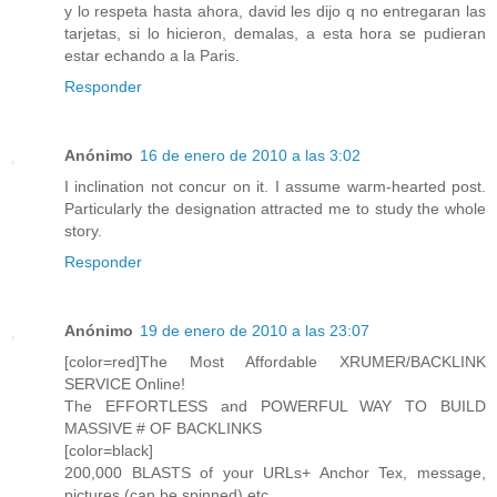
y lo respeta hasta ahora, david les dijo q no entregaran las
tarjetas, si lo hicieron, demalas, a esta hora se pudieran
estar echando a la Paris.
Responder
Anónimo
16 de enero de 2010 a las 3:02
I inclination not concur on it. I assume warm-hearted post.
Particularly the designation attracted me to study the whole
story.
Responder
Anónimo
19 de enero de 2010 a las 23:07
[color=red]The Most Affordable XRUMER/BACKLINK
SERVICE Online!
The EFFORTLESS and POWERFUL WAY TO BUILD
MASSIVE # OF BACKLINKS
[color=black]
200,000 BLASTS of your URLs+ Anchor Tex, message,
pictures (can be spinned) etc