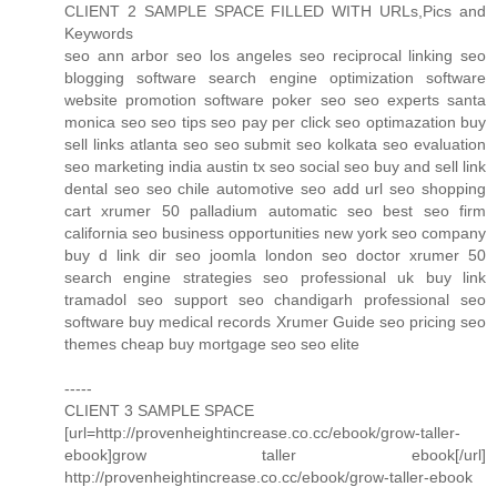
CLIENT 2 SAMPLE SPACE FILLED WITH URLs,Pics and
Keywords
seo ann arbor seo los angeles seo reciprocal linking seo
blogging software search engine optimization software
website promotion software poker seo seo experts santa
monica seo seo tips seo pay per click seo optimazation buy
sell links atlanta seo seo submit seo kolkata seo evaluation
seo marketing india austin tx seo social seo buy and sell link
dental seo seo chile automotive seo add url seo shopping
cart xrumer 50 palladium automatic seo best seo firm
california seo business opportunities new york seo company
buy d link dir seo joomla london seo doctor xrumer 50
search engine strategies seo professional uk buy link
tramadol seo support seo chandigarh professional seo
software buy medical records Xrumer Guide seo pricing seo
themes cheap buy mortgage seo seo elite
-----
CLIENT 3 SAMPLE SPACE
[url=http://provenheightincrease.co.cc/ebook/grow-taller-
ebook]grow taller ebook[/url]
http://provenheightincrease.co.cc/ebook/grow-taller-ebook