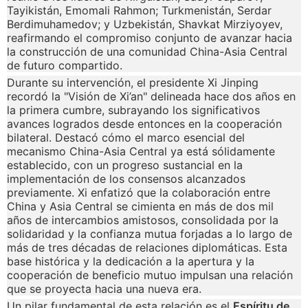
Tayikistán, Emomali Rahmon; Turkmenistán, Serdar
Berdimuhamedov; y Uzbekistán, Shavkat Mirziyoyev,
reafirmando el compromiso conjunto de avanzar hacia
la construcción de una comunidad China-Asia Central
de futuro compartido.
Durante su intervención, el presidente Xi Jinping
recordó la "Visión de Xi’an" delineada hace dos años en
la primera cumbre, subrayando los significativos
avances logrados desde entonces en la cooperación
bilateral. Destacó cómo el marco esencial del
mecanismo China-Asia Central ya está sólidamente
establecido, con un progreso sustancial en la
implementación de los consensos alcanzados
previamente. Xi enfatizó que la colaboración entre
China y Asia Central se cimienta en más de dos mil
años de intercambios amistosos, consolidada por la
solidaridad y la confianza mutua forjadas a lo largo de
más de tres décadas de relaciones diplomáticas. Esta
base histórica y la dedicación a la apertura y la
cooperación de beneficio mutuo impulsan una relación
que se proyecta hacia una nueva era.
Un pilar fundamental de esta relación es el
Espíritu de