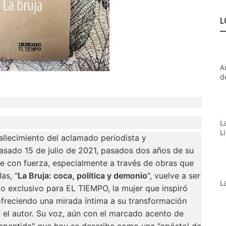
L
A
d
L
L
fallecimiento del aclamado periodista y
asado 15 de julio de 2021, pasados dos años de su
ge con fuerza, especialmente a través de obras que
as, "
La Bruja: coca, política y demonio
", vuelve a ser
L
io exclusivo para EL TIEMPO, la mujer que inspiró
ofreciendo una mirada íntima a su transformación
n el autor. Su voz, aún con el marcado acento de
rrepentida" que hoy se describe como una "apóstol de