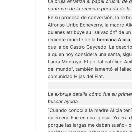
La bruja enfatiza el papel crucial de 
contexto de la reciente pérdida de la
En su proceso de conversión, la exbr
Alfonso Uribe Echeverry, la madre Alic
quienes atribuye su "salvación" de un
reciente muerte de la
hermana Alicia
que la de Castro Caycedo. La describ
a quien hoy considera una santa, sig
Laura Montoya. El portal católico Ac
del mundo", también lamentó el fallec
comunidad Hijas del Fiat.
La exbruja detalla cómo fue su primer
buscar ayuda.
“Cuando conocí a la madre Alicia tenía
quién era. Fue en una iglesia. Yo era 
porque las largas me daban sueño– per