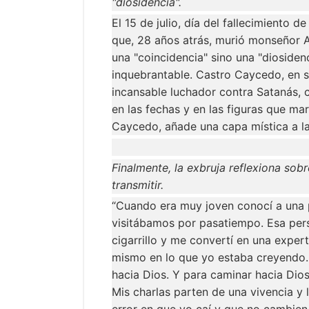
"diosidencia".
El 15 de julio, día del fallecimiento
que, 28 años atrás, murió monseñor Al
una "coincidencia" sino una "diosiden
inquebrantable. Castro Caycedo, en s
incansable luchador contra Satanás, c
en las fechas y en las figuras que mar
Caycedo, añade una capa mística a la
Finalmente, la exbruja reflexiona sob
transmitir.
“Cuando era muy joven conocí a una 
visitábamos por pasatiempo. Esa per
cigarrillo y me convertí en una exper
mismo en lo que yo estaba creyendo. 
hacia Dios. Y para caminar hacia Dios
Mis charlas parten de una vivencia y 
error en que yo caí y que no cambien