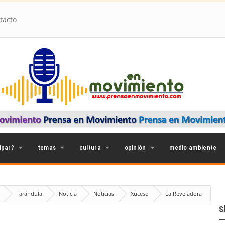
tacto
ipar?
temas
cultura
opinión
medio ambiente
a
Farándula
Noticia
Noticias
Xuceso
La Reveladora
mo Tras la Partida de Germán Castro Caycedo
S