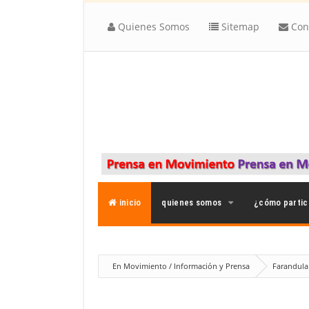
Quienes Somos
Sitemap
Con
inicio
quienes somos
¿cómo partic
En Movimiento / Información y Prensa
Farandul
Conversación con "La Bruja": Un Legado de Fe y Periodis