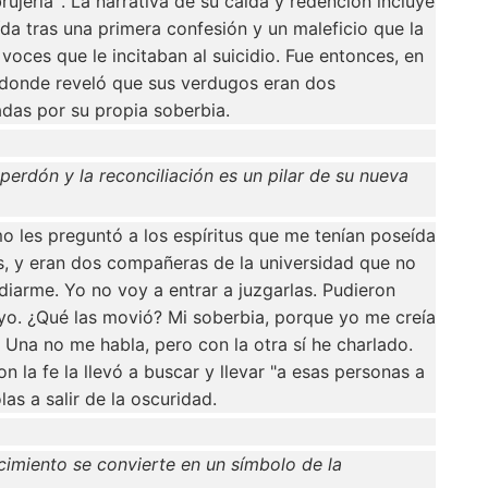
ujería’”. La narrativa de su caída y redención incluye
 tras una primera confesión y un maleficio que la
voces que le incitaban al suicidio. Fue entonces, en
 donde reveló que sus verdugos eran dos
das por su propia soberbia.
perdón y la reconciliación es un pilar de su nueva
o les preguntó a los espíritus que me tenían poseída
s, y eran dos compañeras de la universidad que no
iarme. Yo no voy a entrar a juzgarlas. Pudieron
o. ¿Qué las movió? Mi soberbia, porque yo me creía
Una no me habla, pero con la otra sí he charlado.
la fe la llevó a buscar y llevar "a esas personas a
as a salir de la oscuridad.
ecimiento se convierte en un símbolo de la