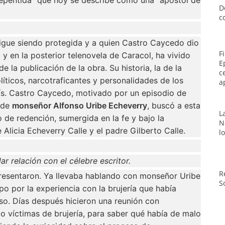
D
c
 sigue siendo protegida y a quien Castro Caycedo dio
F
y en la posterior telenovela de Caracol, ha vivido
E
 la publicación de la obra. Su historia, la de la
c
íticos, narcotraficantes y personalidades de los
a
aís. Castro Caycedo, motivado por un episodio de
n de
monseñor Alfonso Uribe Echeverry
, buscó a esta
L
 de redención, sumergida en la fe y bajo la
N
e Alicia Echeverry Calle y el padre Gilberto Calle.
l
lar relación con el célebre escritor.
R
presentaron. Ya llevaba hablando con monseñor Uribe
S
po por la experiencia con la brujería que había
so. Días después hicieron una reunión con
o víctimas de brujería, para saber qué había de malo