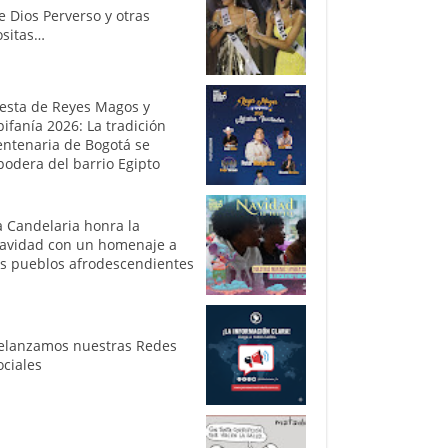
e Dios Perverso y otras
ositas…
iesta de Reyes Magos y
pifanía 2026: La tradición
entenaria de Bogotá se
podera del barrio Egipto
a Candelaria honra la
avidad con un homenaje a
os pueblos afrodescendientes
elanzamos nuestras Redes
ociales