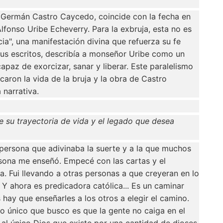
 de Germán Castro Caycedo, coincide con la fecha en
fonso Uribe Echeverry. Para la exbruja, esta no es
cia", una manifestación divina que refuerza su fe
us escritos, describía a monseñor Uribe como un
apaz de exorcizar, sanar y liberar. Este paralelismo
caron la vida de la bruja y la obra de Castro
 narrativa.
re su trayectoria de vida y el legado que desea
persona que adivinaba la suerte y a la que muchos
sona me enseñó. Empecé con las cartas y el
ta. Fui llevando a otras personas a que creyeran en lo
Y ahora es predicadora católica... Es un caminar
 hay que enseñarles a los otros a elegir el camino.
lo único que busco es que la gente no caiga en el
 al único Dios que existe por una cantidad de dioses