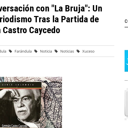
ersación con "La Bruja": Un
riodismo Tras la Partida de
C
 Castro Caycedo
dula
Farándula
Noticia
Noticias
Xuceso
--