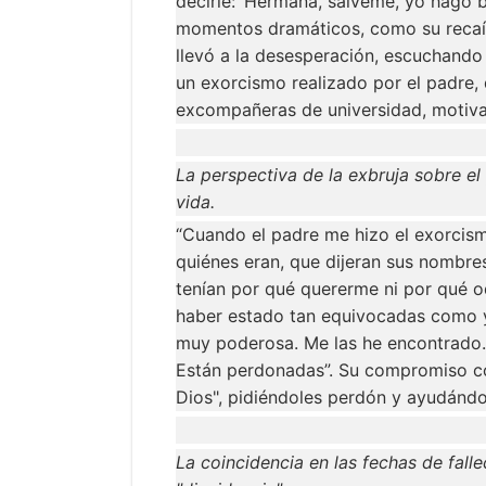
decirle: ‘Hermana, sálveme, yo hago br
momentos dramáticos, como su recaída
llevó a la desesperación, escuchando 
un exorcismo realizado por el padre,
excompañeras de universidad, motiva
La perspectiva de la exbruja sobre el 
vida.
“Cuando el padre me hizo el exorcism
quiénes eran, que dijeran sus nombre
tenían por qué quererme ni por qué od
haber estado tan equivocadas como y
muy poderosa. Me las he encontrado. 
Están perdonadas”. Su compromiso con 
Dios", pidiéndoles perdón y ayudándol
La coincidencia en las fechas de fall