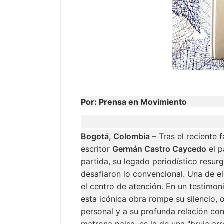
Por: Prensa en Movimiento
Bogotá, Colombia
– Tras el reciente 
escritor
Germán Castro Caycedo
el p
partida, su legado periodístico resur
desafiaron lo convencional. Una de ell
el centro de atención. En un testimon
esta icónica obra rompe su silencio, 
personal y a su profunda relación co
matrona paisa, es la de una "bruja a