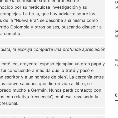
iende la curiosidad sobre el proceso de
L
ocido por su meticulosa investigación y su
S
complejas. La bruja, que hoy advierte sobre los
as de la "Nueva Era", se describe a sí misma como
rrido Colombia y otros países, buscando disuadir a
¡
la cometió.
a
riodista, la exbruja comparte una profunda apreciación
R
, católico, creyente, esposo ejemplar, un gran papá y
C
o fui conociendo a medida que lo traté y pasó el
 escritor y a un hombre de bien”. La cercanía entre
as conversaciones que dieron vida al libro, se
 llorado mucho a Germán. Nunca perdí contacto con
C
s con relativa frecuencia”, confiesa, revelando la
ofesional.