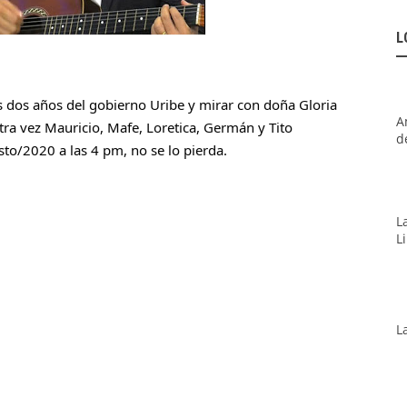
L
s dos años del gobierno Uribe y mirar con doña Gloria 
A
tra vez Mauricio, Mafe, Loretica, Germán y Tito 
d
o/2020 a las 4 pm, no se lo pierda.
L
L
L