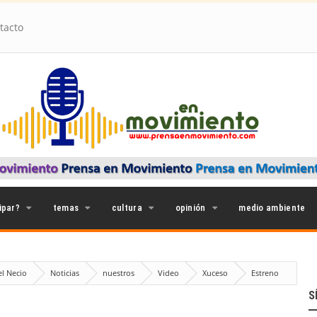
tacto
ipar?
temas
cultura
opinión
medio ambiente
el Necio
Noticias
nuestros
Video
Xuceso
Estreno
s.
S