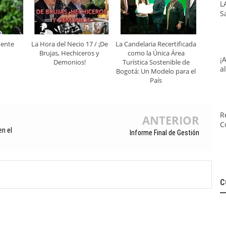
L
S
yente
La Hora del Necio 17 / ¡De
La Candelaria Recertificada
Brujas, Hechiceros y
como la Única Área
¡
Demonios!
Turística Sostenible de
a
Bogotá: Un Modelo para el
País
R
ANTERIOR
C
en el
Informe Final de Gestión
C