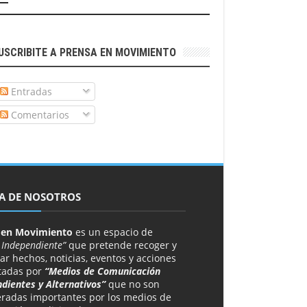
USCRIBITE A PRENSA EN MOVIMIENTO
Entradas
Comentarios
A DE NOSOTROS
 en Movimiento
es un espacio de
 Independiente”
que pretende recoger y
ar hechos, noticias, eventos y acciones
tadas por
“Medios de Comunicación
dientes y Alternativos”
que no son
eradas importantes por los medios de