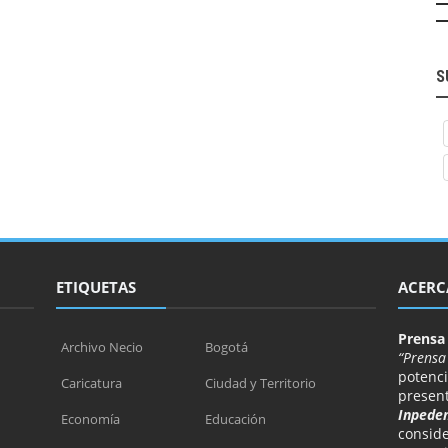
S
ETIQUETAS
ACERC
Prensa
Archivo Necio
Bogotá
“Prensa
potenci
Caricatura
Ciudad y Territorio
presen
Inpeden
Economía
Educación
consid