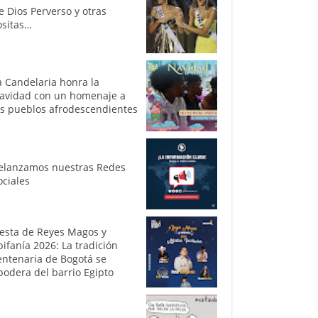
e Dios Perverso y otras
ositas…
a Candelaria honra la
avidad con un homenaje a
os pueblos afrodescendientes
elanzamos nuestras Redes
ociales
iesta de Reyes Magos y
pifanía 2026: La tradición
entenaria de Bogotá se
podera del barrio Egipto