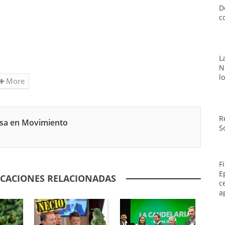
D
c
L
N
l
More
R
nsa en Movimiento
S
F
E
ICACIONES RELACIONADAS
c
a