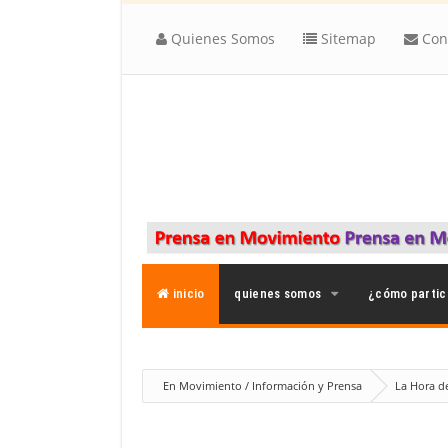
Quienes Somos
Sitemap
Con
inicio
quienes somos
¿cómo partic
En Movimiento / Información y Prensa
La Hora d
Nueva Temporada LA HORA DEL NECIO: Duque 2 años má