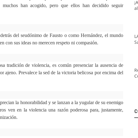
¡
e muchos han acogido, pero que ellos han decidido seguir
a
 detrás del seudónimo de Fausto o como Hernández, el mundo
L
S
en con sus ideas no merecen respeto ni compasión.
 tradición de violencia, es común presenciar la ausencia de
R
 ajeno. Prevalece la sed de la victoria belicosa por encima del
C
precian la honorabilidad y se lanzan a la yugular de su enemigo
ros ven en la violencia una razón poderosa para, justamente,
C
anización.