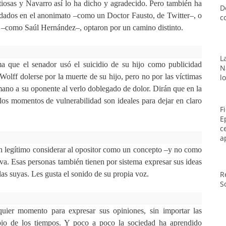
tiosas y Navarro así lo ha dicho y agradecido. Pero también ha
D
udados en el anonimato –como un Doctor Fausto, de Twitter–, o
c
os –como Saúl Hernández–, optaron por un camino distinto.
L
a que el senador usó el suicidio de su hijo como publicidad
N
olff dolerse por la muerte de su hijo, pero no por las víctimas
l
mano a su oponente al verlo doblegado de dolor. Dirán que en la
 los momentos de vulnerabilidad son ideales para dejar en claro
F
E
c
a
n legítimo considerar al opositor como un concepto –y no como
a. Esas personas también tienen por sistema expresar sus ideas
as suyas. Les gusta el sonido de su propia voz.
R
S
uier momento para expresar sus opiniones, sin importar las
ipio de los tiempos. Y poco a poco la sociedad ha aprendido