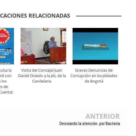
ICACIONES RELACIONADAS
ulsa la
Visita del Concejal Juan
Graves Denuncias de
nil con
Daniel Oviedo a la JAL de la
Corrupción en localidades
 los
Candelaria
de Bogotá
es de
Cuenta!
ANTERIOR
Desviando la atención. por Bacteria