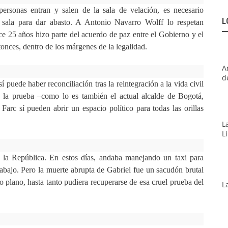
ersonas entran y salen de la sala de velación, es necesario
L
ra sala para dar abasto. A Antonio Navarro Wolff lo respetan
e 25 años hizo parte del acuerdo de paz entre el Gobierno y el
tonces, dentro de los márgenes de la legalidad.
A
d
 puede haber reconciliación tras la reintegración a la vida civil
 la prueba –como lo es también el actual alcalde de Bogotá,
arc sí pueden abrir un espacio político para todas las orillas
L
L
la República. En estos días, andaba manejando un taxi para
rabajo. Pero la muerte abrupta de Gabriel fue un sacudón brutal
 plano, hasta tanto pudiera recuperarse de esa cruel prueba del
L