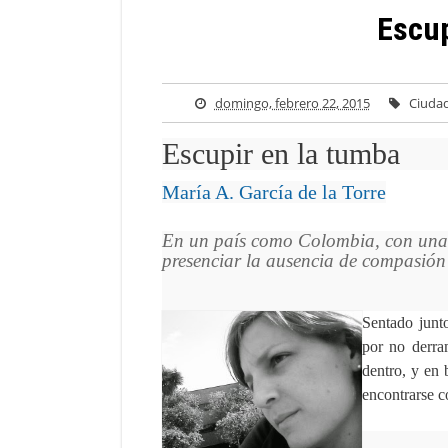
Escup
domingo, febrero 22, 2015
Ciudad
Escupir en la tumba
María A. García de la Torre
En un país como Colombia, con una 
presenciar la ausencia de compasión 
Sentado junto
por no derra
dentro, y en 
encontrarse c