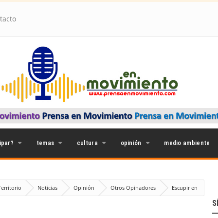
tacto
ipar?
temas
cultura
opinión
medio ambiente
erritorio
Noticias
Opinión
Otros Opinadores
Escupir en
S