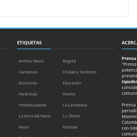
ETIQUETAS
ACERC
Prensa
Archivo Necio
Bogotá
“Prensa
potenci
Caricatura
Ciudad y Territorio
presen
Inpeden
Economía
Educación
consid
comunic
Farándula
Humor
Prensa
Intelectualadas
La Candelaria
periodí
La Hora del Necio
Lo Último
Movimie
Colomb
Necio
Noticias
con lid
comunid