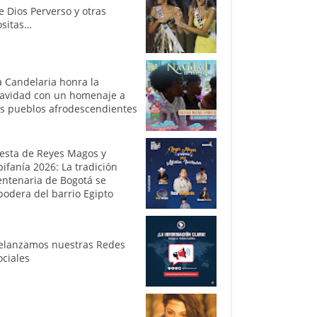
e Dios Perverso y otras
ositas…
a Candelaria honra la
avidad con un homenaje a
os pueblos afrodescendientes
iesta de Reyes Magos y
pifanía 2026: La tradición
entenaria de Bogotá se
podera del barrio Egipto
elanzamos nuestras Redes
ociales