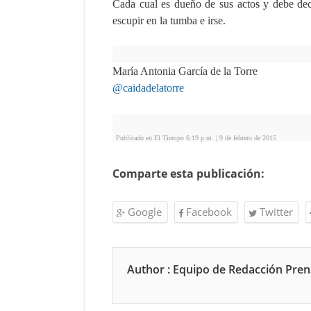
Cada cual es dueño de sus actos y debe deci
escupir en la tumba e irse.
María Antonia García de la Torre
@caidadelatorre
Publicado en El Tiempo 6:19 p.m. | 9 de febrero de 2015
Comparte esta publicación:
Google
Facebook
Twitter
Author : Equipo de Redacción Pre