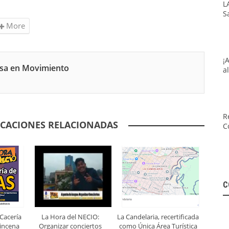
L
S
More
¡
nsa en Movimiento
a
R
ICACIONES RELACIONADAS
C
C
Cacería
La Hora del NECIO:
La Candelaria, recertificada
uincena
Organizar conciertos
como Única Área Turística