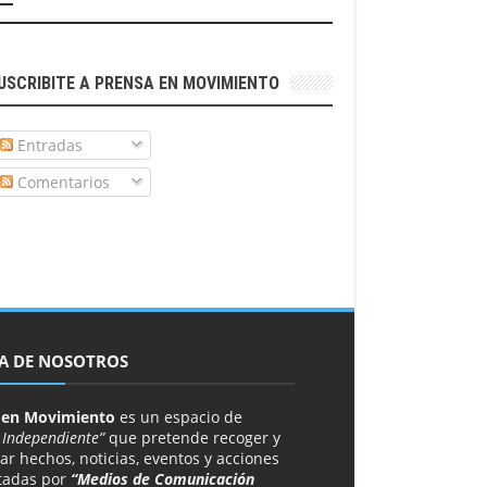
USCRIBITE A PRENSA EN MOVIMIENTO
Entradas
Comentarios
A DE NOSOTROS
 en Movimiento
es un espacio de
 Independiente”
que pretende recoger y
ar hechos, noticias, eventos y acciones
tadas por
“Medios de Comunicación