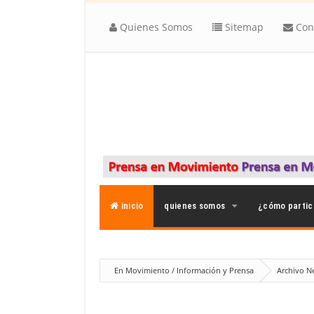
Quienes Somos
Sitemap
Con
inicio
quienes somos
¿cómo partic
En Movimiento / Información y Prensa
Archivo N
NECIO: Fiestas patrias, parias y otras vainas