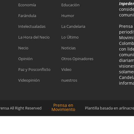
Inpeden
Economía
Educación
consid
comunic
Farándula
Humor
Prensa
Intelectualadas
La Candelaria
periodí
La Hora del Necio
Lo Último
Movimie
Colomb
Necio
Noticias
con lid
comunid
Opinión
Otros Opinadores
diaria
visione
Paz y Posconflicto
Video
solamen
Candela
Videopinión
nuestros
informa
Prensa en
Prensa
All Right Reserved
Plantilla basada en
arlinacr
Movimiento