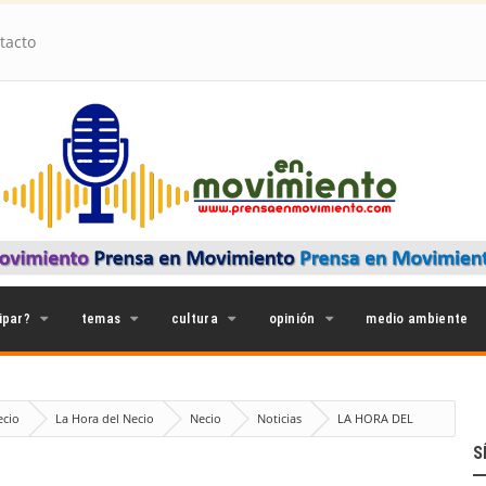
tacto
ipar?
temas
cultura
opinión
medio ambiente
ecio
La Hora del Necio
Necio
Noticias
LA HORA DEL
S