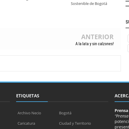
Sostenible de Bogotá
S
ANTERIOR
A la lata y sin calzones!
ETIQUETAS
ACERC
Prensa
Archivo Necio
Bogotá
“Prensa
potenci
Caricatura
Ciudad y Territorio
presen