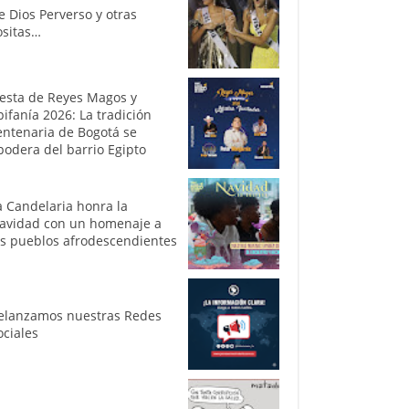
e Dios Perverso y otras
ositas…
iesta de Reyes Magos y
pifanía 2026: La tradición
entenaria de Bogotá se
podera del barrio Egipto
a Candelaria honra la
avidad con un homenaje a
os pueblos afrodescendientes
elanzamos nuestras Redes
ociales