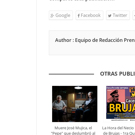
Google
Facebook
Twitter
Author : Equipo de Redacción Pre
OTRAS PUBL
Muere José Mujica, el
La Hora del Necio 
"Pepe" que deslumbró al
de Brujas - 1ra Q