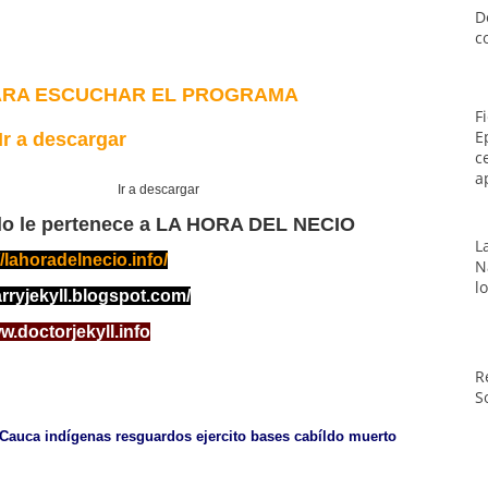
D
c
PARA ESCUCHAR EL PROGRAMA
F
E
Ir a descargar
c
a
Ir a descargar
o le pertenece a LA HORA DEL NECIO
L
//lahoradelnecio.info/
N
l
arryjekyll.blogspot.com/
.doctorjekyll.info
R
S
Cauca
indígenas
resguardos
ejercito
bases
cabíldo
muerto