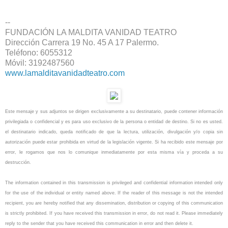
--
FUNDACIÓN LA MALDITA VANIDAD TEATRO
Dirección Carrera 19 No. 45 A 17 Palermo.
Teléfono: 6055312
Móvil: 3192487560
www.lamalditavanidadteatro.com
Este mensaje y sus adjuntos se dirigen exclusivamente a su destinatario, puede contener información
privilegiada o confidencial y es para uso exclusivo de la persona o entidad de destino. Si no es usted.
el destinatario indicado, queda notificado de que la lectura, utilización, divulgación y/o copia sin
autorización puede estar prohibida en virtud de la legislación vigente. Si ha recibido este mensaje por
error, le rogamos que nos lo comunique inmediatamente por esta misma vía y proceda a su
destrucción.
The information contained in this transmission is privileged and confidential information intended only
for the use of the individual or entity named above. If the reader of this message is not the intended
recipient, you are hereby notified that any dissemination, distribution or copying of this communication
is strictly prohibited. If you have received this transmission in error, do not read it. Please immediately
reply to the sender that you have received this communication in error and then delete it.