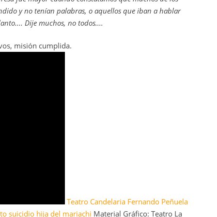
dido y no tenían palabras, o aquellos que iban a hablar
anto.... Dije muchos, no todos....
vos, misión cumplida.
Teatro
Candelaria
Fernando
Peñuela
nto
suicidio
hija
del
mariachi
Material Gráfico: Teatro La