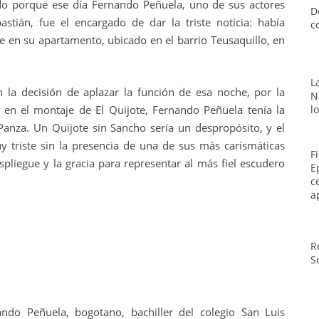
ado porque ese día Fernando Peñuela, uno de sus actores
D
stián, fue el encargado de dar la triste noticia: había
c
e en su apartamento, ubicado en el barrio Teusaquillo, en
L
n la decisión de aplazar la función de esa noche, por la
N
en el montaje de El Quijote, Fernando Peñuela tenía la
l
Panza. Un Quijote sin Sancho sería un despropósito, y el
y triste sin la presencia de una de sus más carismáticas
F
spliegue y la gracia para representar al más fiel escudero
E
c
a
R
S
ando Peñuela, bogotano, bachiller del colegio San Luis