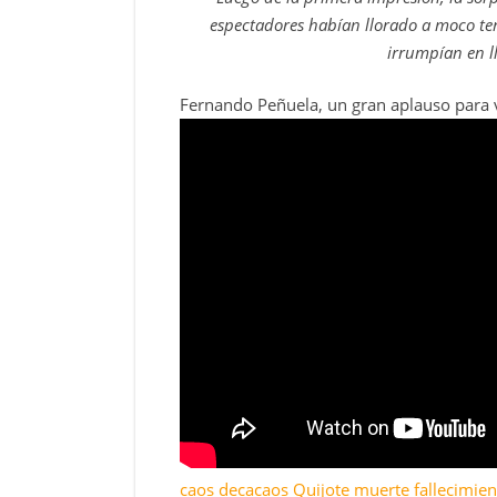
espectadores habían llorado a moco ten
irrumpían en ll
Fernando Peñuela, un gran aplauso para 
caos
decacaos
Quijote
muerte
fallecimie