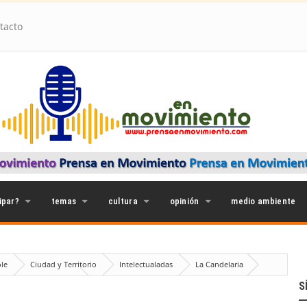
tacto
ipar?
temas
cultura
opinión
medio ambiente
ole
Ciudad y Territorio
Intelectualadas
La Candelaria
uijote que fue Sancho
S