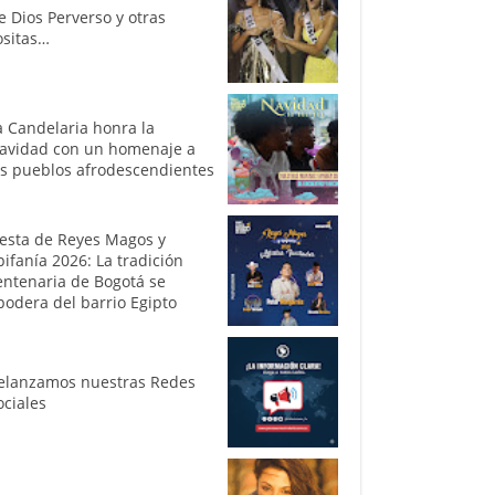
e Dios Perverso y otras
ositas…
a Candelaria honra la
avidad con un homenaje a
os pueblos afrodescendientes
iesta de Reyes Magos y
pifanía 2026: La tradición
entenaria de Bogotá se
podera del barrio Egipto
elanzamos nuestras Redes
ociales