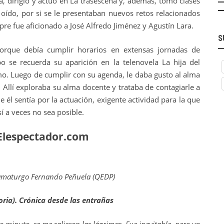
a, dirigió y actuó en La trasescena y, además, tomó clases
 oído, por si se le presentaban nuevos retos relacionados
pre fue aficionado a José Alfredo Jiménez y Agustín Lara.
S
orque debía cumplir horarios en extensas jornadas de
o se recuerda su aparición en la telenovela La hija del
o. Luego de cumplir con su agenda, le daba gusto al alma
 Allí exploraba su alma docente y trataba de contagiarle a
 él sentía por la actuación, exigente actividad para la que
í a veces no sea posible.
Elespectador.com
dramaturgo Fernando Peñuela (QEDP)
ria)
. Crónica desde las entrañas
o minuto, se me salieron las lágrimas. Fue inevitable, pero ya