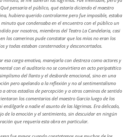
Qué pensaría el público, qué estaría diciendo el maestro
ina, hubiera querido controlarme pero fue imposible, estaba
o minuto que condensaba en el encuentro con el público un
dido por nosotros, miembros del Teatro La Candelaria, casi
 en los camerinos pude constatar que los míos no eran los
dos y todas estaban consternados y desconcertados.
lar esa carga emotiva, manejarla con destreza como actores y
ental con el auditorio no se convirtiera en acto peripatético
implismo del llanto y el desborde emocional, sino en una
ción pero apelando a la reflexión y no al sentimentalismo
a a otros estadios de percepción y a otros caminos de sentido
orientaron los comentarios del maestro García luego de los
ni endilgarle a nadie el asunto de las lágrimas. Era delicado,
o de la emoción y el sentimiento, sin descuidar en ningún
ración que requería esta obra en particular.
rpresa fue mayor cuando constatamos que muchos de los