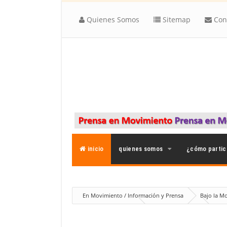
Quienes Somos
Sitemap
Con
inicio
quienes somos
¿cómo partic
En Movimiento / Información y Prensa
Bajo la M
Noticias
nuestros
Otros Opinadores
El Q