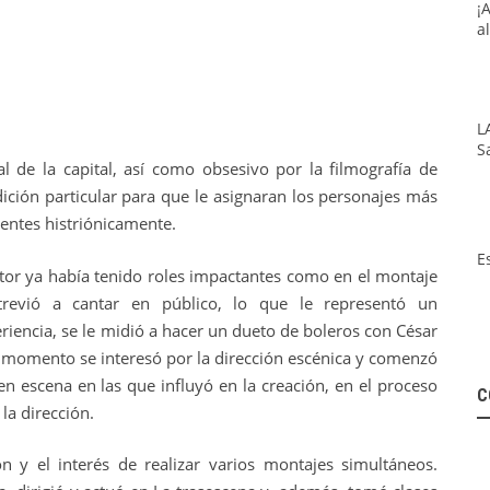
¡
a
L
S
 de la capital, así como obsesivo por la filmografía de
ición particular para que le asignaran los personajes más
gentes histriónicamente.
E
tor ya había tenido roles impactantes como en el montaje
evió a cantar en público, lo que le representó un
iencia, se le midió a hacer un dueto de boleros con César
se momento se interesó por la dirección escénica y comenzó
en escena en las que influyó en la creación, en el proceso
C
la dirección.
ón y el interés de realizar varios montajes simultáneos.