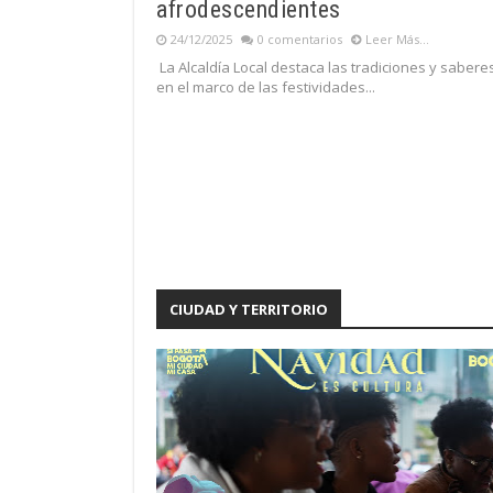
afrodescendientes
24/12/2025
0 comentarios
Leer Más...
La Alcaldía Local destaca las tradiciones y sabere
en el marco de las festividades...
CIUDAD Y TERRITORIO