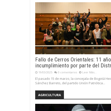
Fallo de Cerros Orientales: 11 añ
incumplimiento por parte del Distr
19/03/2025
0 comentarios
Leer Más...
El pasado 15 de marzo, la concejala de Bogotá He
Sánchez Barreto, del partido Unión Patriótica...
AGRICULTURA