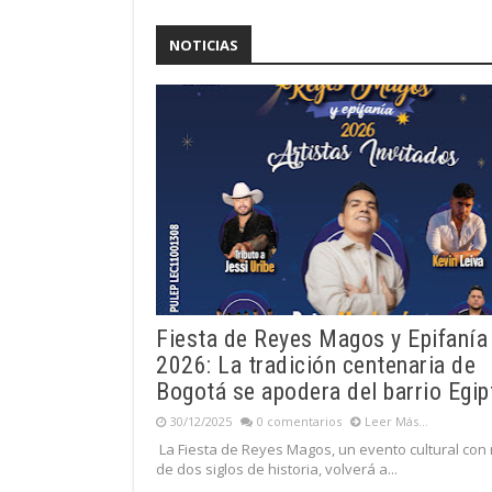
NOTICIAS
Fiesta de Reyes Magos y Epifanía
2026: La tradición centenaria de
Bogotá se apodera del barrio Egip
30/12/2025
0 comentarios
Leer Más...
La Fiesta de Reyes Magos, un evento cultural con
de dos siglos de historia, volverá a...