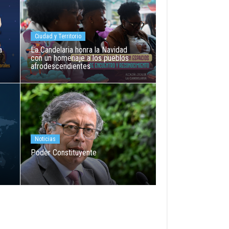
Ciudad y Territorio
a
La Candelaria honra la Navidad
con un homenaje a los pueblos
afrodescendientes
Noticias
Poder Constituyente