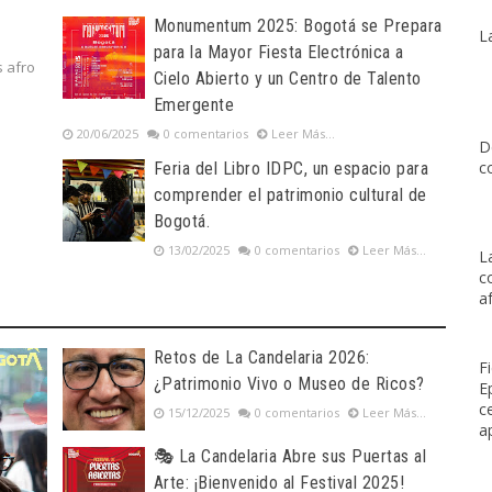
Monumentum 2025: Bogotá se Prepara
L
para la Mayor Fiesta Electrónica a
s afro
Cielo Abierto y un Centro de Talento
Emergente
20/06/2025
0 comentarios
Leer Más...
D
c
Feria del Libro IDPC, un espacio para
comprender el patrimonio cultural de
Bogotá.
13/02/2025
0 comentarios
Leer Más...
L
c
a
Retos de La Candelaria 2026:
F
¿Patrimonio Vivo o Museo de Ricos?
E
c
15/12/2025
0 comentarios
Leer Más...
a
🎭 La Candelaria Abre sus Puertas al
Arte: ¡Bienvenido al Festival 2025!