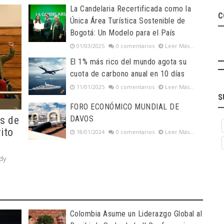
La Candelaria Recertificada como la
C
Única Área Turística Sostenible de
Bogotá: Un Modelo para el País
01/03/2025
0 comentarios
Leer Más...
El 1% más rico del mundo agota su
cuota de carbono anual en 10 días
11/01/2025
0 comentarios
Leer Más...
S
FORO ECONÓMICO MUNDIAL DE
os de
DAVOS
ito
18/01/2024
0 comentarios
Leer Más...
idy
Colombia Asume un Liderazgo Global al