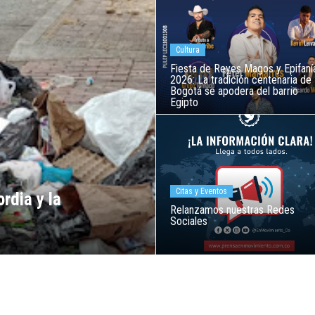
Cultura
Fiesta de Reyes Magos y Epifaní
2026: La tradición centenaria de
Bogotá se apodera del barrio
Egipto
Citas y Eventos
rdia y la
Relanzamos nuestras Redes
Sociales