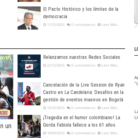
El Pacto Histórico y los límites de la
democracia
11/12/2025
0 comentarios
Leer Más...
L
Relanzamos nuestras Redes Sociales
22/12/2025
0 comentarios
Leer Más...
A
"
Cancelación de la Live Session de Ryan
Castro en La Candelaria: Desafíos en la
gestión de eventos masivos en Bogotá
15/10/2025
0 comentarios
Leer Más...
L
L
¡Tragedia en el humor colombiano! La
on un
Gorda Fabiola fallece a los 61 años.
18/09/2025
0 comentarios
Leer Más...