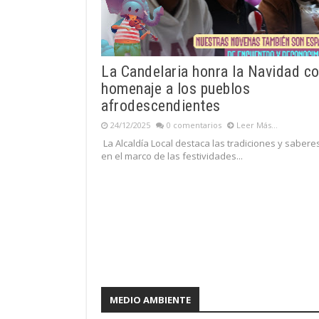
La Candelaria honra la Navidad c
homenaje a los pueblos
afrodescendientes
24/12/2025
0 comentarios
Leer Más...
La Alcaldía Local destaca las tradiciones y sabere
en el marco de las festividades...
MEDIO AMBIENTE