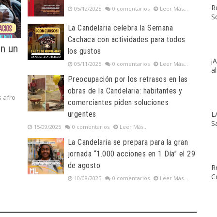
R
05/12/2025
0 comentarios
Leer Más...
S
La Candelaria celebra la Semana
Cachaca con actividades para todos
on un
los gustos
¡
05/11/2025
0 comentarios
Leer Más...
a
Preocupación por los retrasos en las
obras de la Candelaria: habitantes y
s afro
comerciantes piden soluciones
L
urgentes
S
15/09/2025
0 comentarios
Leer Más...
La Candelaria se prepara para la gran
jornada “1.000 acciones en 1 Día” el 29
de agosto
R
C
10/08/2025
0 comentarios
Leer Más...