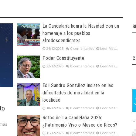
La Candelaria honra la Navidad con un
S
homenaje a los pueblos
afrodescendientes
24/12/2025
0 comentarios
Leer Más...
Poder Constituyente
C
22/12/2025
0 comentarios
Leer Más...
Edil Sandro González insiste en las
dificultades de movilidad en la
localidad
to
18/12/2025
0 comentarios
Leer Más...
Retos de La Candelaria 2026:
--
 más
¿Patrimonio Vivo o Museo de Ricos?
15/12/2025
0 comentarios
Leer Más...