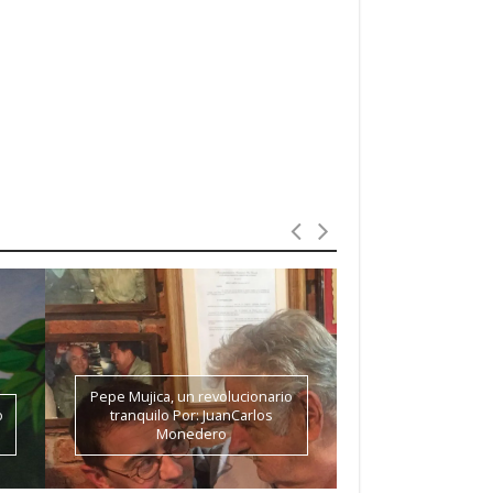
Pepe Mujica, un revolucionario
No hay evid
o
tranquilo Por: JuanCarlos
burocratización d
Monedero
Jorge Iván 